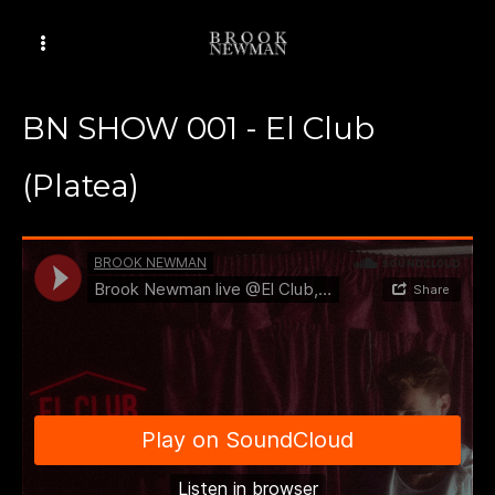
Ir
al
contenido
BN SHOW 001 - El Club
(Platea)